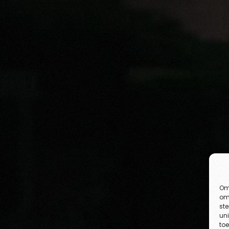
Om 
om 
st
uni
toe