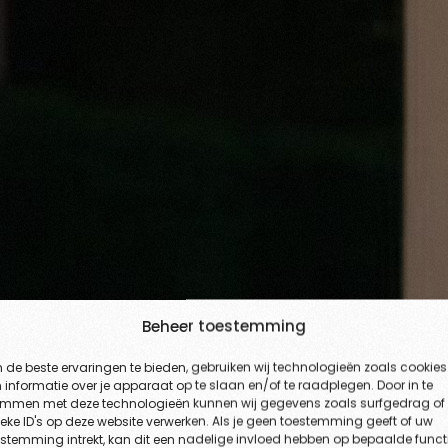
Beheer toestemming
de beste ervaringen te bieden, gebruiken wij technologieën zoals cookies
informatie over je apparaat op te slaan en/of te raadplegen. Door in te
emmen met deze technologieën kunnen wij gegevens zoals surfgedrag of
eke ID's op deze website verwerken. Als je geen toestemming geeft of uw
stemming intrekt, kan dit een nadelige invloed hebben op bepaalde funct