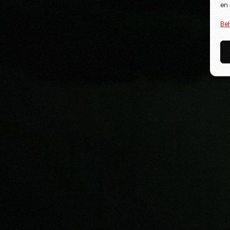
en
Be