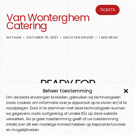
TICKETS
Van Wonterghem
Catering
NATHAN
OKTOBER 19, 2021
UNCATEGORIZED
1 MIN READ
READY FOR
Chrono?
Beheer toestemming
Om de beste ervaringen te bieden, gebruiken wij technologieën
zoals cookies om informatie over je apparaat op te slaan en/of te
raadplegen. Door in te stemmen met deze technologieën kunnen
wij gegevens zoals surfgedrag of unieke ID's op deze website
verwerken. Als je geen toestemming geeft of uw toestemming
GET TICKETS
intrekt, kan dit een nadelige invloed hebben op bepaalde functies
en mogelijkheden.