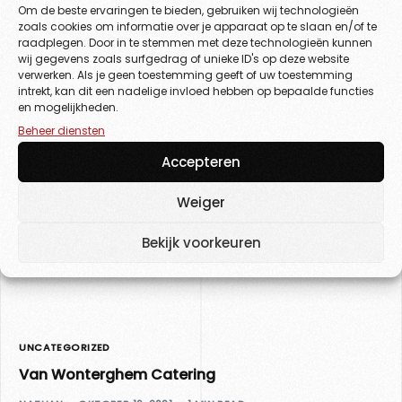
Om de beste ervaringen te bieden, gebruiken wij technologieën
delete it, then start writing!
zoals cookies om informatie over je apparaat op te slaan en/of te
raadplegen. Door in te stemmen met deze technologieën kunnen
NATHAN
DECEMBER 14, 2024
1 MIN READ
wij gegevens zoals surfgedrag of unieke ID's op deze website
verwerken. Als je geen toestemming geeft of uw toestemming
intrekt, kan dit een nadelige invloed hebben op bepaalde functies
en mogelijkheden.
Beheer diensten
UNCATEGORIZED
Accepteren
Post
Weiger
adsasdasdasdasadsasdasdasdasadsasdasdasdasadsasdasd
NATHAN
NOVEMBER 19, 2024
1 MIN READ
Bekijk voorkeuren
UNCATEGORIZED
Van Wonterghem Catering